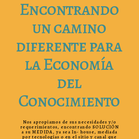
Encontrando
un camino
diferente para
la Economía
del
Conocimiento
Nos apropiamos de sus necesidades y/o
requerimientos, encontrando SOLUCIÓN
a su MEDIDA, ya sea In- house, mediada
por tecnologías o en el sitio y canal que