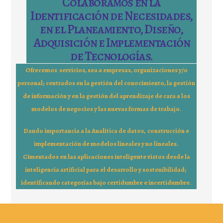
Colaboramos en la
Identificación de Necesidades,
en el Planeamiento, Diseño,
Adquisición e Implementación
de Tecnologías.
Ofrecemos servicios, sea a empresas, organizaciones y/o
personal; centrados en la gestión del conocimiento, la gestión
de información y en la gestión del aprendizaje de cara a los
modelos de negocios y las nuevas formas de trabajo.
Dando importancia a la Analítica de datos, construcción e
implementación de modelos lineales y no lineales.
Cimentados en las aplicaciones inteligente vistos desde la
inteligencia artificial para el desarrollo y sostenibilidad;
identificando categorías bajo certidumbre e incertidumbre.