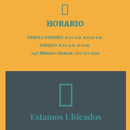
HORARIO
LUNES a VIERNES: 8:00 a.m. A 6:30 p.m.
SÁBADO: 8:00 a.m. A 1 p.m.
24/7 Número Celular: 320-225-1339
Estamos Ubicados