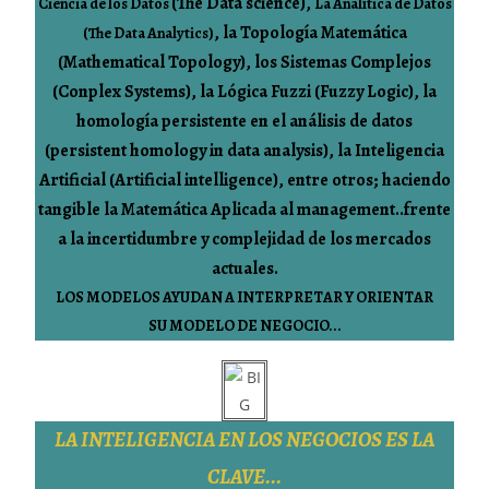
(The Data science),
Ciencia de los Datos
La Analítica de Datos
, la Topología Matemática
(The Data Analytics)
(Mathematical Topology)
, los Sistemas Complejos
(Conplex Systems)
, la Lógica Fuzzi (Fuzzy Logic), la
homología
persistente
en el análisis de datos
(persistent homology in data analysis), la Inteligencia
Artificial (Artificial intelligence), entre otros; haciendo
tangible la Matemática Aplicada al management..frente
a la incertidumbre y complejidad de los mercados
actuales.
LOS MODELOS AYUDAN A INTERPRETAR Y ORIENTAR
SU MODELO DE NEGOCIO...
LA INTELIGENCIA EN LOS NEGOCIOS ES LA
CLAVE...