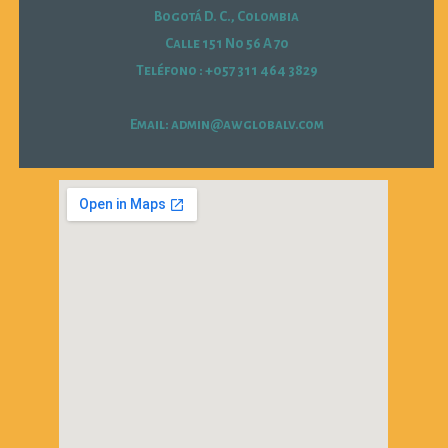
Bogotá D. C., Colombia
Calle 151 No 56 A 70
Teléfono : +057 311 464 3829
Email: admin@awglobalv.com