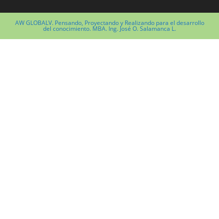
AW GLOBALV. Pensando, Proyectando y Realizando para el desarrollo
del conocimiento. MBA. Ing. José O. Salamanca L.